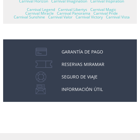
Carnival Horizon
Carnival Imagination
Carnival Inspiration
Carnival Legend
Carnival Libertys
Carnival Magic
Carnival Miracle
Carnival Panorama
Carnival Pride
Carnival Sunshine
Carnival Valor
Carnival Victory
Carnival Vista
GARANTÍA DE PAGO
RESERVAS MIRAMAR
SEGURO DE VIAJE
INFORMACIÓN ÚTIL