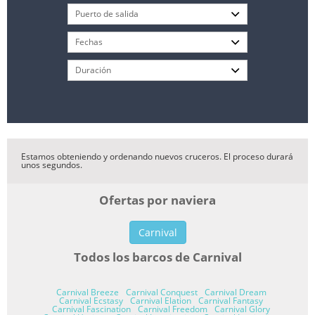
Estamos obteniendo y ordenando nuevos cruceros. El proceso durará
unos segundos.
Ofertas por naviera
Carnival
Todos los barcos de Carnival
Carnival Breeze
Carnival Conquest
Carnival Dream
Carnival Ecstasy
Carnival Elation
Carnival Fantasy
Carnival Fascination
Carnival Freedom
Carnival Glory