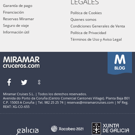
LEGALES
Garantía de pago
Financiación
Política de Cookies
Reservas Miramar
Quienes somos
Seguro de viaje
Condiciones Generales de Venta
Información útil
Política de Privacidad
Términos de Uso y Aviso Legal
Miramar Cruises S.L. | Todos los derechos reservados.
Avenida do Porto da Coruña (Centro Comercial Cantones Village). Planta Baja B01
C.P. 15003 A Coruña | Tel. 982 25 25 74 | reservas@miramarcruises.com | Nº Reg.
REAT: XG-CO-655