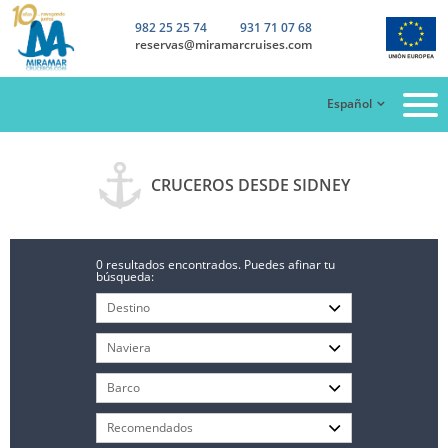
982 25 25 74
931 71 07 68
reservas@miramarcruises.com
Español
CRUCEROS DESDE SIDNEY
0 resultados encontrados. Puedes afinar tu
búsqueda: