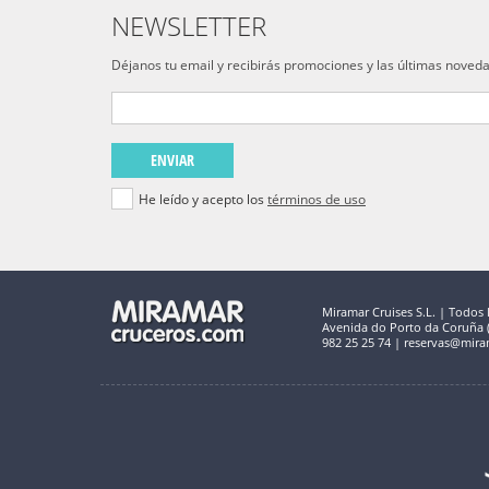
NEWSLETTER
Déjanos tu email y recibirás promociones y las últimas noved
ENVIAR
He leído y acepto los
términos de uso
Miramar Cruises S.L. | Todos 
Avenida do Porto da Coruña (C
982 25 25 74 | reservas@mira