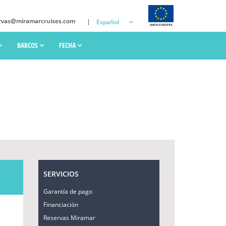
rvas@miramarcruises.com
Español
BARCOS
FECHA
SERVICIOS
Garantía de pago
Financiación
Reservas Miramar