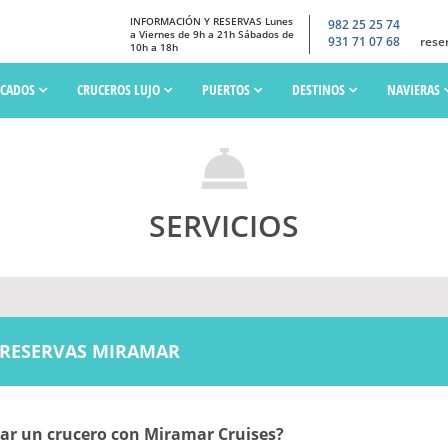
INFORMACIÓN Y RESERVAS Lunes
982 25 25 74
a Viernes de 9h a 21h Sábados de
931 71 07 68
rese
10h a 18h
SCADOS
CRUCEROS LUJO
PUERTOS
DESTINOS
NAVIERAS
SERVICIOS
RESERVAS MIRAMAR
var un crucero con Miramar Cruises?