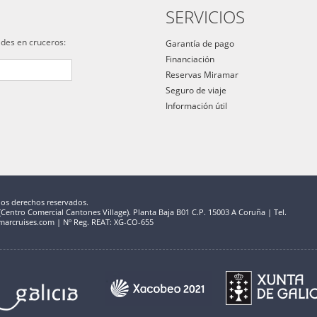
SERVICIOS
ades en cruceros:
Garantía de pago
Financiación
Reservas Miramar
Seguro de viaje
Información útil
los derechos reservados.
entro Comercial Cantones Village). Planta Baja B01 C.P. 15003 A Coruña | Tel.
marcruises.com | Nº Reg. REAT: XG-CO-655