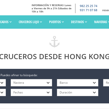
INFORMACIÓN Y RESERVAS Lunes
982 25 25 74
a Viernes de 9h a 21h Sábados de
931 71 07 68
rese
10h a 18h
SCADOS
CRUCEROS LUJO
PUERTOS
DESTINOS
NAVIERAS
CRUCEROS DESDE HONG KON
 Puedes afinar tu búsqueda: