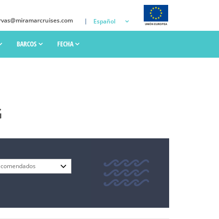
rvas@miramarcruises.com
Español
BARCOS
FECHA
G