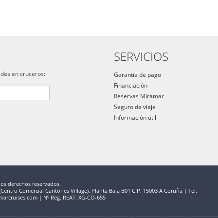
SERVICIOS
ades en cruceros:
Garantía de pago
Financiación
Reservas Miramar
Seguro de viaje
Información útil
los derechos reservados.
entro Comercial Cantones Village). Planta Baja B01 C.P. 15003 A Coruña | Tel.
marcruises.com | Nº Reg. REAT: XG-CO-655