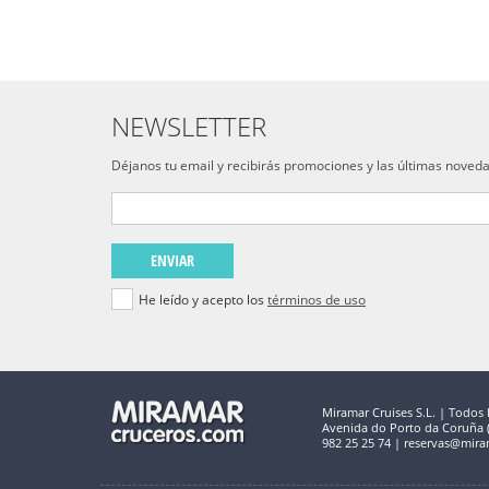
NEWSLETTER
Déjanos tu email y recibirás promociones y las últimas noved
ENVIAR
He leído y acepto los
términos de uso
Miramar Cruises S.L. | Todos 
Avenida do Porto da Coruña (C
982 25 25 74 | reservas@mira