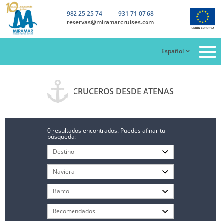
982 25 25 74
931 71 07 68
reservas@miramarcruises.com
Español
CRUCEROS DESDE ATENAS
0 resultados encontrados. Puedes afinar tu
búsqueda: