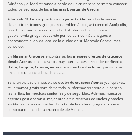
Adriático y el Mediterráneo a bordo de un crucero te permitirá conocer
todos los secretos de las
islas más bonitas de Grecia
.
A tan sólo 10 km del puerto de origen está
Atenas
, donde podrás
descubrir los iconos griegos más emblemáticos, así como
el Acrópolis
,
una de las maravillas del mundo. Disfrutarás de la cultura y
gastronomía griega, paseando por los barrios más antiguos o
acercándote a la vida local de la ciudad en su Mercado Central más
conocido.
En
Miramar Cruceros
encontrarás
las mejores ofertas de cruceros
desde Atenas
con itinerarios muy interesantes alrededor de
Grecia,
Italia, Turquía, Croacia, entre otros muchos destinos
que visitarás
en las excursiones de cada escala.
Echa un vistazo en nuestra selección de
cruceros Atenas
y, si quieres,
te llamamos gratis para darte toda la información sobre el itinerario,
las tarifas, las medidas sanitarias y de seguridad. Además, nuestros
agentes gestionarán al mejor precio tus reservas de vuelos y hoteles
en Atenas para que puedas disfrutar de la cultura griega al inicio o
como punto final de tu crucero desde Atenas.