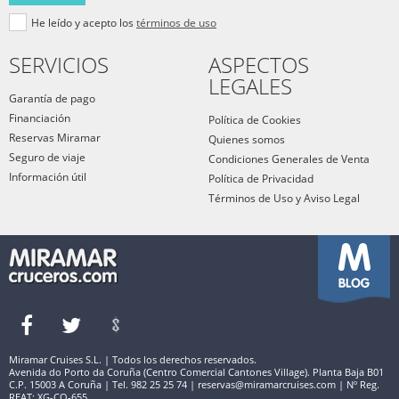
He leído y acepto los
términos de uso
SERVICIOS
ASPECTOS
LEGALES
Garantía de pago
Financiación
Política de Cookies
Reservas Miramar
Quienes somos
Seguro de viaje
Condiciones Generales de Venta
Información útil
Política de Privacidad
Términos de Uso y Aviso Legal
Miramar Cruises S.L. | Todos los derechos reservados.
Avenida do Porto da Coruña (Centro Comercial Cantones Village). Planta Baja B01
C.P. 15003 A Coruña | Tel. 982 25 25 74 | reservas@miramarcruises.com | Nº Reg.
REAT: XG-CO-655