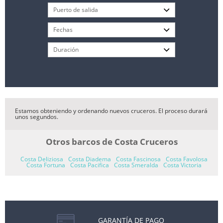
Estamos obteniendo y ordenando nuevos cruceros. El proceso durará
unos segundos.
Otros barcos de Costa Cruceros
Costa Deliziosa
Costa Diadema
Costa Fascinosa
Costa Favolosa
Costa Fortuna
Costa Pacifica
Costa Smeralda
Costa Victoria
GARANTÍA DE PAGO