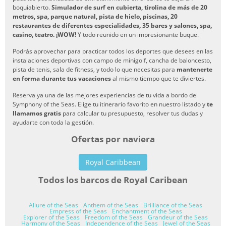
boquiabierto.
Simulador de surf en cubierta, tirolina de más de 20
metros, spa, parque natural, pista de hielo, piscinas, 20
restaurantes de diferentes especialidades, 35 bares y salones, spa,
casino, teatro. ¡WOW!
Y todo reunido en un impresionante buque.
Podrás aprovechar para practicar todos los deportes que desees en las
instalaciones deportivas con campo de minigolf, cancha de baloncesto,
pista de tenis, sala de fitness, y todo lo que necesitas para
mantenerte
en forma durante tus vacaciones
al mismo tiempo que te diviertes.
Reserva ya una de las mejores experiencias de tu vida a bordo del
Symphony of the Seas. Elige tu itinerario favorito en nuestro listado y
te
llamamos gratis
para calcular tu presupuesto, resolver tus dudas y
ayudarte con toda la gestión.
Ofertas por naviera
Royal Caribbean
Todos los barcos de Royal Caribean
Allure of the Seas
Anthem of the Seas
Brilliance of the Seas
Empress of the Seas
Enchantment of the Seas
Explorer of the Seas
Freedom of the Seas
Grandeur of the Seas
Harmony of the Seas
Independence of the Seas
Jewel of the Seas