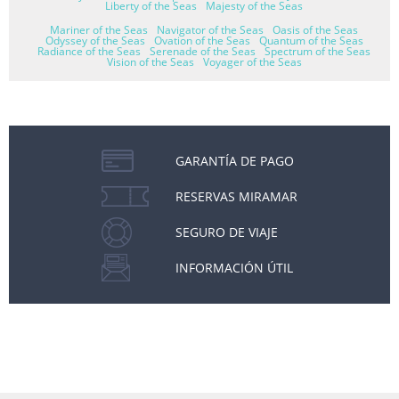
Liberty of the Seas
Majesty of the Seas
Mariner of the Seas
Navigator of the Seas
Oasis of the Seas
Odyssey of the Seas
Ovation of the Seas
Quantum of the Seas
Radiance of the Seas
Serenade of the Seas
Spectrum of the Seas
Vision of the Seas
Voyager of the Seas
GARANTÍA DE PAGO
RESERVAS MIRAMAR
SEGURO DE VIAJE
INFORMACIÓN ÚTIL