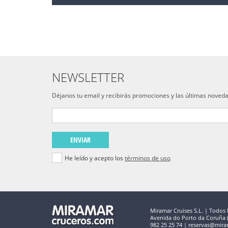
NEWSLETTER
Déjanos tu email y recibirás promociones y las últimas noved
ENVIAR
He leído y acepto los
términos de uso
Miramar Cruises S.L. | Todos 
Avenida do Porto da Coruña (C
982 25 25 74 | reservas@mira