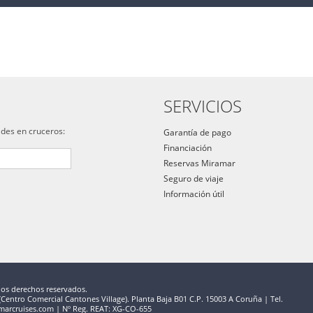
SERVICIOS
ades en cruceros:
Garantía de pago
Financiación
Reservas Miramar
Seguro de viaje
Información útil
los derechos reservados.
entro Comercial Cantones Village). Planta Baja B01 C.P. 15003 A Coruña | Tel.
marcruises.com | Nº Reg. REAT: XG-CO-655