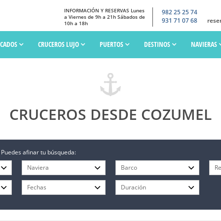
INFORMACIÓN Y RESERVAS Lunes
982 25 25 74
a Viernes de 9h a 21h Sábados de
931 71 07 68
rese
10h a 18h
SCADOS
CRUCEROS LUJO
PUERTOS
DESTINOS
NAVIERAS
CRUCEROS DESDE COZUMEL
 Puedes afinar tu búsqueda: