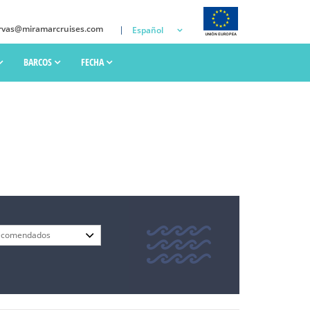
rvas@miramarcruises.com
Español
BARCOS
FECHA